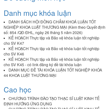
Danh mục khóa luận
DANH SÁCH HỘI ĐỒNG CHẤM KHOÁ LUẬN TỐT
NGHIỆP KHOA LUẬT THƯƠNG MẠI (Kèm theo Quyết định
số: 854 /QĐ-ĐHL, ngày 26 tháng 5 năm 2026)
KẾ HOẠCH Thực tập và Bảo vệ khóa luận tốt nghiệp
cho SV K47
KẾ HOẠCH Thực tập và Bảo vệ khóa luận tốt nghiệp
cho SV K46
KẾ HOẠCH Thực tập và Bảo vệ khóa luận tốt nghiệp
cho SV K45 - có link đăng ký đề tài khóa luận
DANH MỤC ĐỀ TÀI KHÓA LUẬN TỐT NGHIỆP KHÓA
44 KHOA LUẬT THƯƠNG MẠI
Cao học
CHƯƠNG TRÌNH ĐÀO TẠO THẠC SĨ LUẬT KINH TẾ
ĐỊNH HƯỚNG ỨNG DỤNG