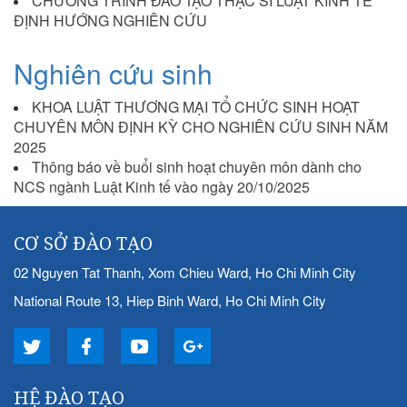
CHƯƠNG TRÌNH ĐÀO TẠO THẠC SĨ LUẬT KINH TẾ
ĐỊNH HƯỚNG NGHIÊN CỨU
Nghiên cứu sinh
KHOA LUẬT THƯƠNG MẠI TỔ CHỨC SINH HOẠT
CHUYÊN MÔN ĐỊNH KỲ CHO NGHIÊN CỨU SINH NĂM
2025
Thông báo về buổi sinh hoạt chuyên môn dành cho
NCS ngành Luật Kinh tế vào ngày 20/10/2025
CƠ SỞ ĐÀO TẠO
02 Nguyen Tat Thanh, Xom Chieu Ward, Ho Chi Minh City
National Route 13, Hiep Binh Ward, Ho Chi Minh City
HỆ ĐÀO TẠO