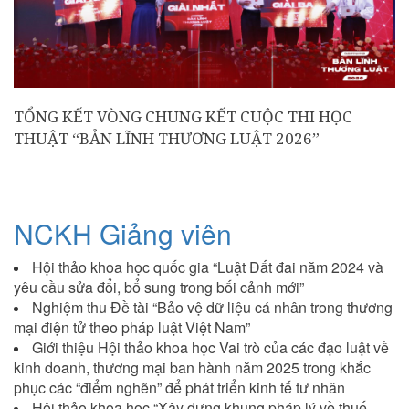
TỔNG KẾT VÒNG CHUNG KẾT CUỘC THI HỌC
THUẬT “BẢN LĨNH THƯƠNG LUẬT 2026”
NCKH Giảng viên
Hội thảo khoa học quốc gia “Luật Đất đai năm 2024 và
yêu cầu sửa đổi, bổ sung trong bối cảnh mới”
Nghiệm thu Đề tài “Bảo vệ dữ liệu cá nhân trong thương
mại điện tử theo pháp luật Việt Nam”
Giới thiệu Hội thảo khoa học Vai trò của các đạo luật về
kinh doanh, thương mại ban hành năm 2025 trong khắc
phục các “điểm nghẽn” để phát triển kinh tế tư nhân
Hội thảo khoa học “Xây dựng khung pháp lý về thuế