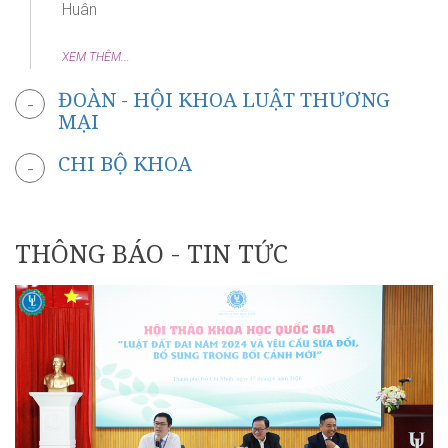
Huân
XEM THÊM...
ĐOÀN - HỘI KHOA LUẬT THƯƠNG
-
MẠI
CHI BỘ KHOA
-
THÔNG BÁO - TIN TỨC